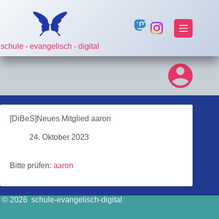
Zum
Inhalt
springen
schule - evangelisch - digital
[DiBeS]Neues Mitglied aaron
24. Oktober 2023
Bitte prüfen:
aaron
© 2026 schule-evangelisch-digital