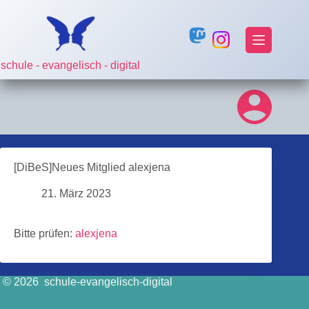
Zum
Inhalt
springen
schule - evangelisch - digital
[DiBeS]Neues Mitglied alexjena
21. März 2023
Bitte prüfen:
alexjena
© 2026 schule-evangelisch-digital