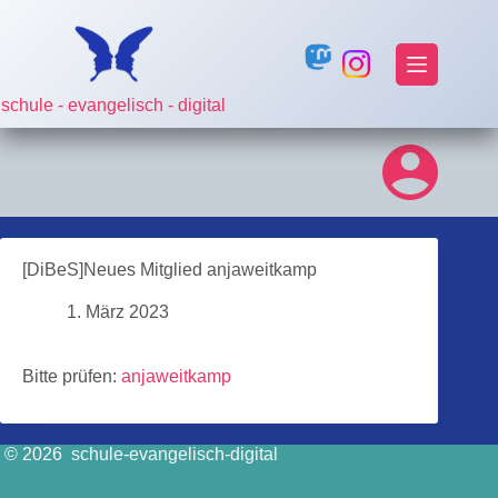
Zum
Inhalt
springen
schule - evangelisch - digital
[DiBeS]Neues Mitglied anjaweitkamp
1. März 2023
Bitte prüfen:
anjaweitkamp
© 2026 schule-evangelisch-digital