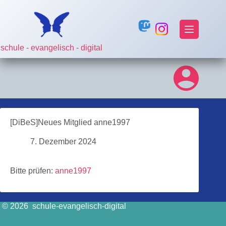
Zum
Inhalt
springen
schule - evangelisch - digital
[DiBeS]Neues Mitglied anne1997
7. Dezember 2024
Bitte prüfen:
anne1997
© 2026 schule-evangelisch-digital