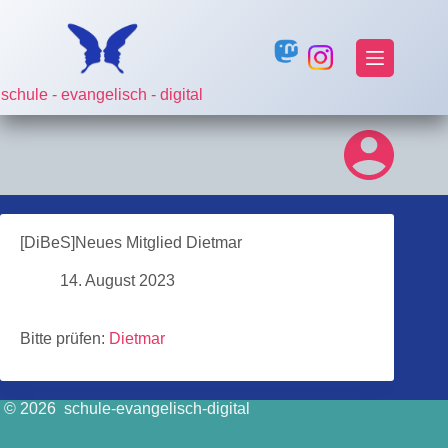
Zum
Inhalt
springen
schule - evangelisch - digital
[DiBeS]Neues Mitglied Dietmar
14. August 2023
Bitte prüfen:
Dietmar
© 2026 schule-evangelisch-digital