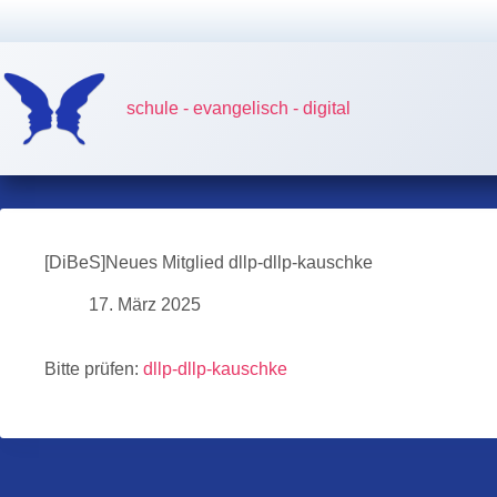
Zum
Inhalt
springen
schule - evangelisch - digital
[DiBeS]Neues Mitglied dllp-dllp-kauschke
17. März 2025
Bitte prüfen:
dllp-dllp-kauschke