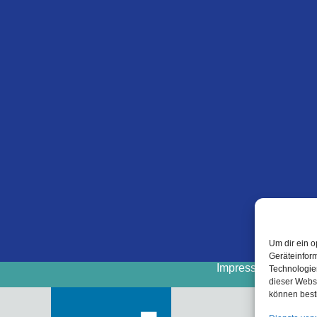
Um dir ein o
Geräteinfor
Impressum
Cooki
Technologien
dieser Websi
können best