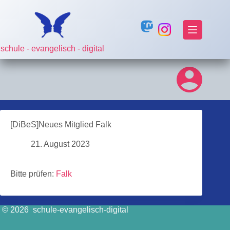
Zum
Inhalt
springen
schule - evangelisch - digital
[DiBeS]Neues Mitglied Falk
21. August 2023
Bitte prüfen:
Falk
© 2026 schule-evangelisch-digital