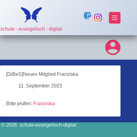
Zum
Inhalt
springen
schule - evangelisch - digital
[DiBeS]Neues Mitglied Franziska
11. September 2023
Bitte prüfen:
Franziska
© 2026 schule-evangelisch-digital