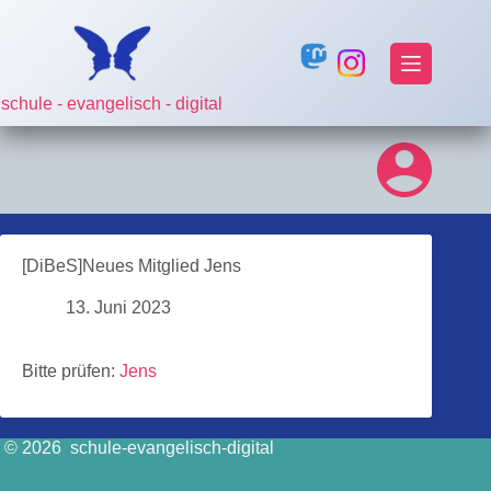
Zum
Inhalt
springen
schule - evangelisch - digital
[DiBeS]Neues Mitglied Jens
13. Juni 2023
Bitte prüfen:
Jens
© 2026 schule-evangelisch-digital