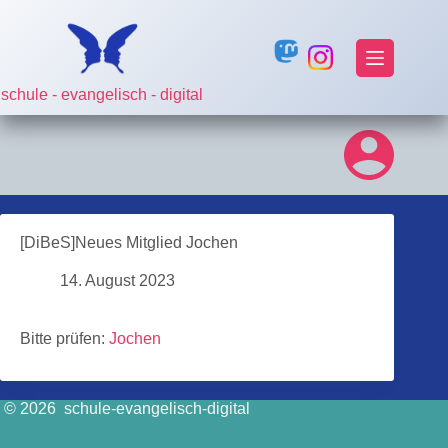
Zum
Inhalt
springen
schule - evangelisch - digital
[DiBeS]Neues Mitglied Jochen
14. August 2023
Bitte prüfen:
Jochen
© 2026 schule-evangelisch-digital