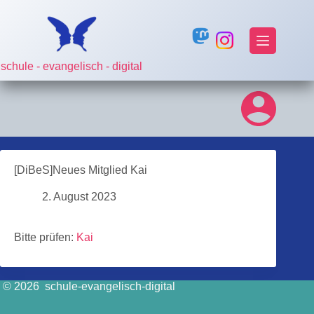
Zum
Inhalt
springen
schule - evangelisch - digital
[DiBeS]Neues Mitglied Kai
2. August 2023
Bitte prüfen:
Kai
© 2026 schule-evangelisch-digital