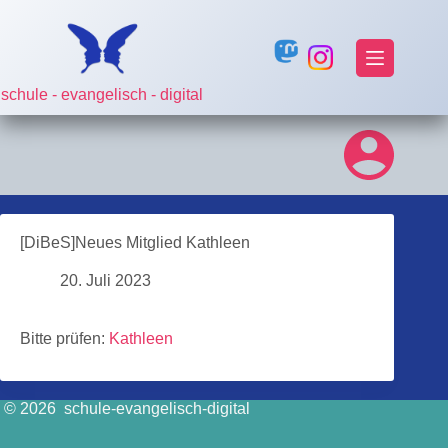
Zum
Inhalt
springen
schule - evangelisch - digital
[DiBeS]Neues Mitglied Kathleen
20. Juli 2023
Bitte prüfen:
Kathleen
© 2026 schule-evangelisch-digital