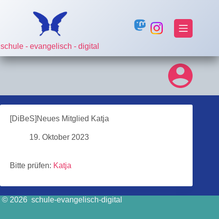
Zum
Inhalt
springen
schule - evangelisch - digital
[DiBeS]Neues Mitglied Katja
19. Oktober 2023
Bitte prüfen:
Katja
© 2026 schule-evangelisch-digital