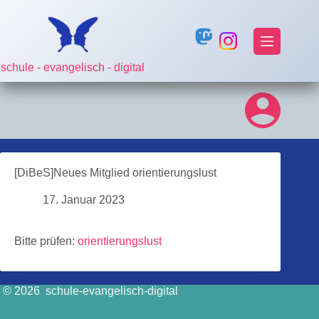
Zum
Inhalt
springen
schule - evangelisch - digital
[DiBeS]Neues Mitglied orientierungslust
17. Januar 2023
Bitte prüfen:
orientierungslust
© 2026 schule-evangelisch-digital