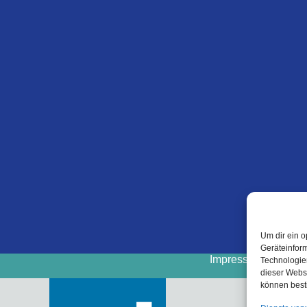
Um dir ein o
Geräteinfor
Impressum
Cooki
Technologien
dieser Websi
können best