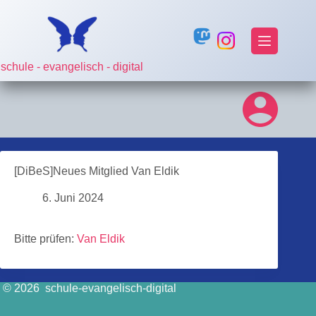
Zum
Inhalt
springen
schule - evangelisch - digital
[DiBeS]Neues Mitglied Van Eldik
6. Juni 2024
Bitte prüfen:
Van Eldik
© 2026 schule-evangelisch-digital