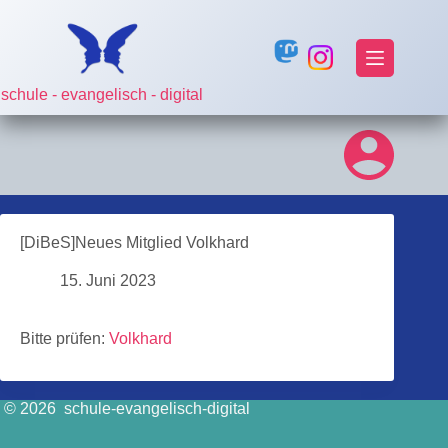
Zum
Inhalt
springen
schule - evangelisch - digital
[DiBeS]Neues Mitglied Volkhard
15. Juni 2023
Bitte prüfen:
Volkhard
© 2026 schule-evangelisch-digital