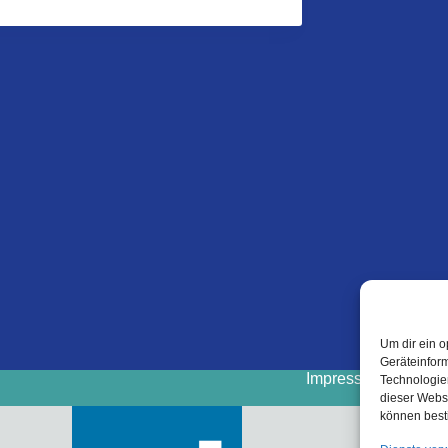
Um dir ein o
Geräteinfor
Impressum
Cooki
Technologien
dieser Websi
können best