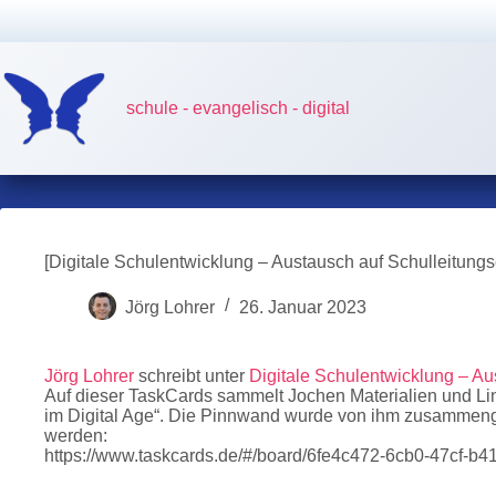
Zum
Inhalt
springen
schule - evangelisch - digital
[Digitale Schulentwicklung – Austausch auf Schulleitun
Jörg Lohrer
26. Januar 2023
Jörg Lohrer
schreibt unter
Digitale Schulentwicklung – A
Auf dieser TaskCards sammelt Jochen Materialien und L
im Digital Age“. Die Pinnwand wurde von ihm zusammenge
werden:
https://www.taskcards.de/#/board/6fe4c472-6cb0-47cf-b