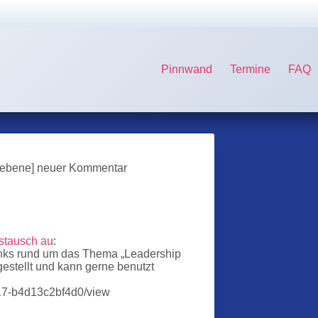
Pinnwand
Termine
FAQ
gsebene] neuer Kommentar
ustausch au
:
inks rund um das Thema „Leadership
stellt und kann gerne benutzt
417-b4d13c2bf4d0/view