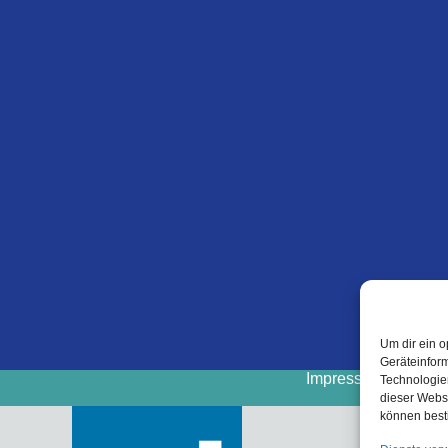
Um dir ein o
Geräteinfor
Impressum
Cooki
Technologien
dieser Websi
können best