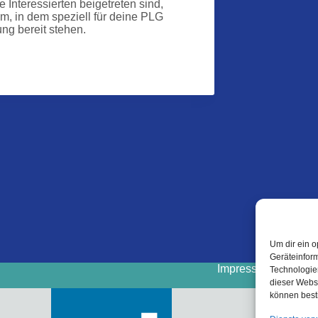
 Interessierten beigetreten sind,
, in dem speziell für deine PLG
ng bereit stehen.
Um dir ein o
Geräteinfor
Impressum
Cooki
Technologien
dieser Websi
können best