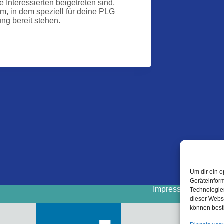
 Interessierten beigetreten sind,
, in dem speziell für deine PLG
ng bereit stehen.
Um dir ein o
Geräteinfor
Impressum
Cooki
Technologien
dieser Websi
können best