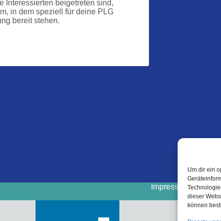
 Interessierten beigetreten sind,
, in dem speziell für deine PLG
ng bereit stehen.
Um dir ein o
Geräteinfor
Impressum
Cooki
Technologien
dieser Websi
können best