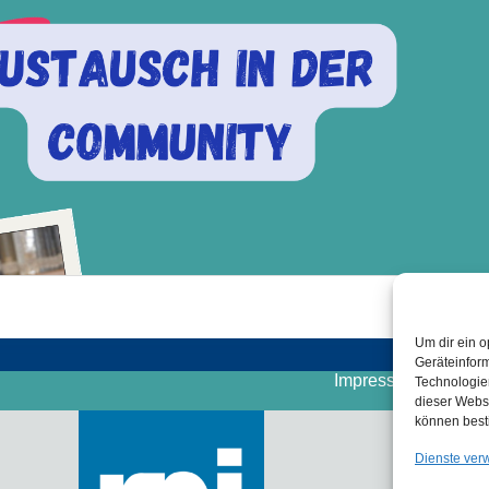
Um dir ein o
Geräteinfor
Impressum
Cooki
Technologien
dieser Websi
können best
Dienste ver