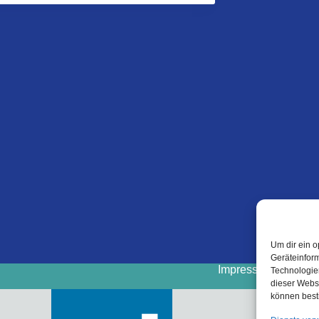
Um dir ein o
Geräteinfor
Impressum
Cooki
Technologien
dieser Websi
können best