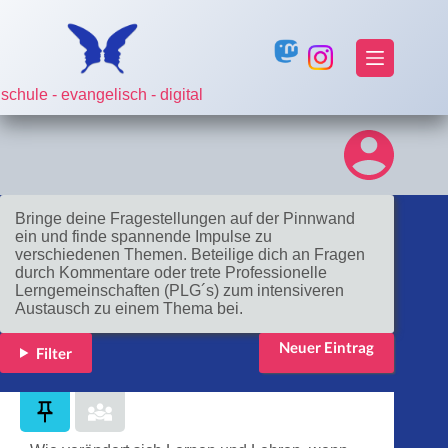
Zum
Inhalt
springen
Um einen Pin erstellen zu können, musst du dich erst
schule - evangelisch - digital
anmelden!
Anmelden
Bringe deine Fragestellungen auf der Pinnwand
ein und finde spannende Impulse zu
verschiedenen Themen. Beteilige dich an Fragen
durch Kommentare oder trete Professionelle
Lerngemeinschaften (PLG´s) zum intensiveren
Austausch zu einem Thema bei.
Neuer Eintrag
Filter