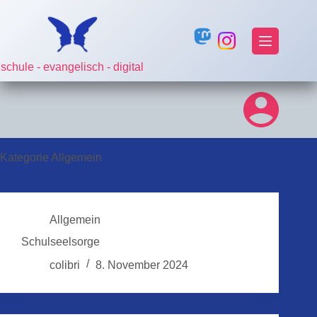
Zum
Inhalt
springen
schule - evangelisch - digital
Kategorie
Allgemein
Allgemein
Schulseelsorge
colibri
8. November 2024