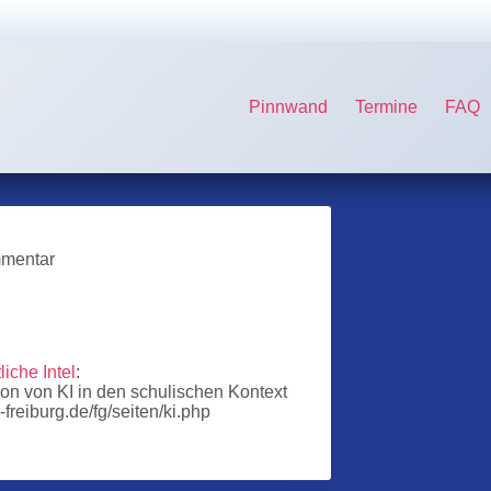
Pinnwand
Termine
FAQ
mmentar
iche Intel
:
tion von KI in den schulischen Kontext
freiburg.de/fg/seiten/ki.php