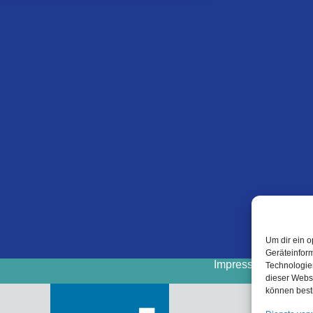
Um dir ein o
Geräteinfor
Impressum
Cooki
Technologien
dieser Websi
können best