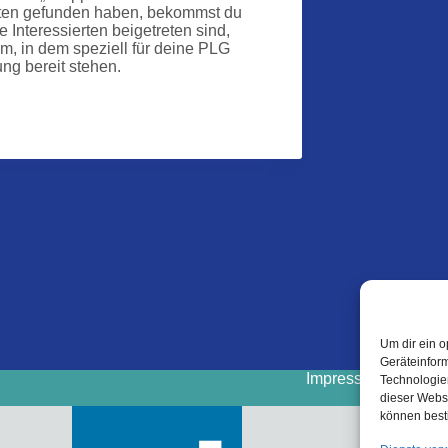
ierten gefunden haben, bekommst du
 Interessierten beigetreten sind,
, in dem speziell für deine PLG
ng bereit stehen.
Um dir ein o
Geräteinfor
Impressum
Cooki
Technologien
dieser Websi
können best