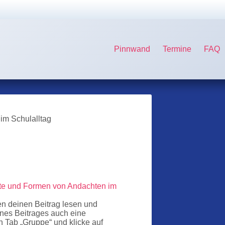
Pinnwand
Termine
FAQ
im Schulalltag
e und Formen von Andachten im
en deinen Beitrag lesen und
nes Beitrages auch eine
n Tab „Gruppe“ und klicke auf