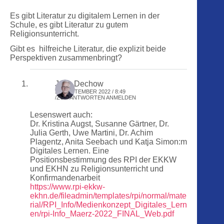
Es gibt Literatur zu digitalem Lernen in der
Schule, es gibt Literatur zu gutem
Religionsunterricht.
Gibt es hilfreiche Literatur, die explizit beide
Perspektiven zusammenbringt?
Jens Dechow
23. SEPTEMBER 2022 / 8:49
ZUM ANTWORTEN ANMELDEN
Lesenswert auch:
Dr. Kristina Augst, Susanne Gärtner, Dr.
Julia Gerth, Uwe Martini, Dr. Achim
Plagentz, Anita Seebach und Katja Simon:m
Digitales Lernen. Eine
Positionsbestimmung des RPI der EKKW
und EKHN zu Religionsunterricht und
Konfirmandenarbeit
https://www.rpi-ekkw-
ekhn.de/fileadmin/templates/rpi/normal/mate
rial/RPI_Info/Medienkonzept_Digitales_Lern
en/rpi-Info_Maerz-2022_FINAL_Web.pdf