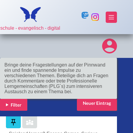
Zum
Inhalt
springen
Um einen Pin erstellen zu können, musst du dich erst
schule - evangelisch - digital
anmelden!
Anmelden
Bringe deine Fragestellungen auf der Pinnwand
ein und finde spannende Impulse zu
verschiedenen Themen. Beteilige dich an Fragen
durch Kommentare oder trete Professionelle
Lerngemeinschaften (PLG´s) zum intensiveren
Austausch zu einem Thema bei.
Neuer Eintrag
Filter